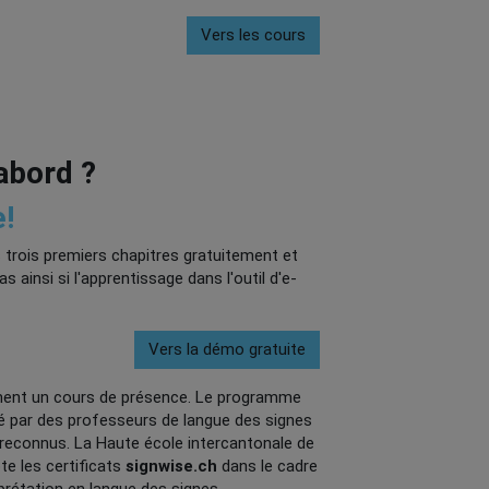
Vers les cours
'abord ?
!
s trois premiers chapitres gratuitement et
ainsi si l'apprentissage dans l'outil d'e-
Vers la démo gratuite
ent un cours de présence. Le programme
é par des professeurs de langue des signes
nt reconnus. La Haute école intercantonale de
te les certificats
signwise.ch
dans le cadre
terprétation en langue des signes.