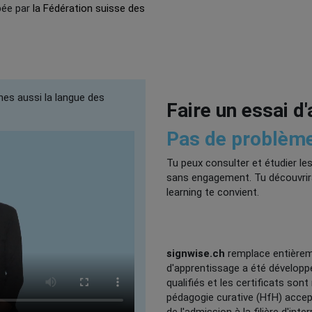
pée par
la Fédération suisse des
nes aussi la langue des
Faire un essai d
Pas de problème
Tu peux consulter et étudier le
sans engagement. Tu découvriras 
learning te convient.
signwise.ch
remplace entièrem
d'apprentissage a été développ
qualifiés et les certificats so
pédagogie curative (HfH) accep
de l'admission à la filière d'in