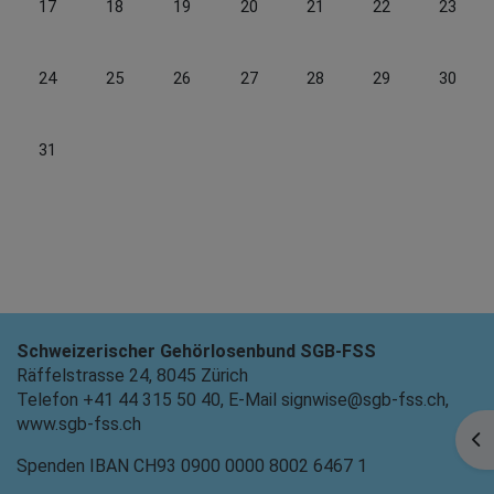
Keine Termine, Montag, 17. August
Keine Termine, Dienstag, 18. August
Keine Termine, Mittwoch, 19. August
Keine Termine, Donnerstag, 20. Aug
Keine Termine, Freitag, 21
Keine Termine, S
Keine Te
17
18
19
20
21
22
23
Keine Termine, Montag, 24. August
Keine Termine, Dienstag, 25. August
Keine Termine, Mittwoch, 26. August
Keine Termine, Donnerstag, 27. Aug
Keine Termine, Freitag, 28
Keine Termine, S
Keine Te
24
25
26
27
28
29
30
Keine Termine, Montag, 31. August
31
Schweizerischer Gehörlosenbund SGB-FSS
Räffelstrasse 24, 8045 Zürich
Telefon +41 44 315 50 40, E-Mail signwise@sgb-fss.ch,
www.sgb-fss.ch
Blo
Spenden IBAN CH93 0900 0000 8002 6467 1