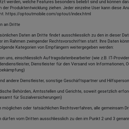
utzt werden, welche Features besonders beliebt sind und können da
n der Produktentwicklung ziehen. Jeder einzelne User kann diese An
mt. https://optoutmobile.com/optout/index.html
 an Dritte
rsönlichen Daten an Dritte findet ausschliesslich zu den in dieser D
r im Rahmen zwingender Rechtsvorschriften statt. Ihre Daten könn
 folgende Kategorien von Empfängern weitergegeben werden:
s, einschliesslich Auftragsdatenbearbeiter (wie z.B. IT-Provider, 
endienstleister, Dienstleister für den Versand von Informationen, O
sbekämpfung)
dere Dienstleister, sonstige Geschäftspartner und Hilfspersone
e Behörden, Amtsstellen und Gerichte, soweit gesetzlich erfor
desamt für Sozialversicherungen)
glichen oder tatsächlichen Rechtsverfahren, alle gemeinsam Dri
 dürfen vom Dritten ausschliesslich zu den im Punkt 2 und 3 gen