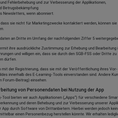
 und Fehlerbehebung und zur Verbesserung der Applikationen,
nd Betrugsbekämpfung
es Newsletters, wenn abonniert.
dass sie nicht für Marketingzwecke kontaktiert werden, können sie 
en.
daten an Dritte im Umfang der nachfolgenden Ziffer 5 weitergegeb
hiermit ihre ausdrückliche Zustimmung zur Erhebung und Bearbeitung
ungen und willigen ein, dass sie durch den SGB-FSS oder Dritte z
n dürfen.
n mit der Registrierung, dass sie mit der Veröffentlichung ihres V
ildes innerhalb des E-Learning-Tools einverstanden sind. Andere Ku
m Forum-Beitrag) einsehen.
beitung von Personendaten bei Nutzung der App
-Tool bieten wir auch Applikationen („Apps“) für verschiedene Sm
erkennung und deren Behebung und zur Verbesserung unserer Appli
r App durch Software von Drittanbietern. Hierbei werden jedoch kei
mittelbar einen Personenbezug herstellen könnte. Wir erhalten ledig