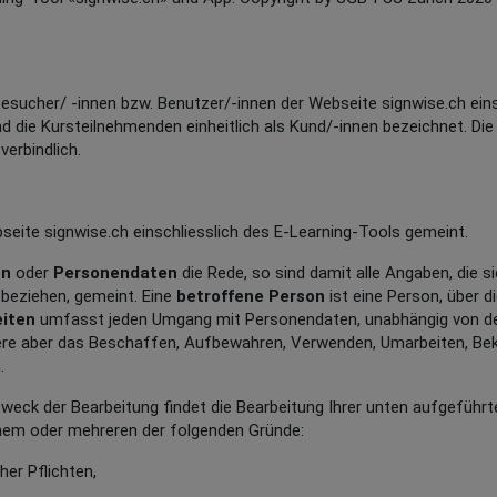
esucher/ -innen bzw. Benutzer/-innen der Webseite signwise.ch eins
d die Kursteilnehmenden einheitlich als Kund/-innen bezeichnet. Die
verbindlich.
seite signwise.ch einschliesslich des E-Learning-Tools gemeint.
en
oder
Personendaten
die Rede, so sind damit alle Angaben, die 
beziehen, gemeint. Eine
betroffene Person
ist eine Person, über 
eiten
umfasst jeden Umgang mit Personendaten, unabhängig von d
ere aber das Beschaffen, Aufbewahren, Verwenden, Umarbeiten, Bek
.
eck der Bearbeitung findet die Bearbeitung Ihrer unten aufgeführ
nem oder mehreren der folgenden Gründe:
cher Pflichten,