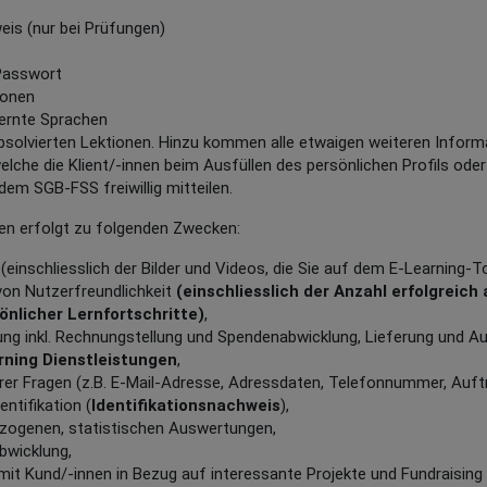
eis (nur bei Prüfungen)
Passwort
ionen
ernte Sprachen
bsolvierten Lektionen. Hinzu kommen alle etwaigen weiteren Informati
welche die Klient/-innen beim Ausfüllen des persönlichen Profils od
em SGB-FSS freiwillig mitteilen.
ten erfolgt zu folgenden Zwecken:
einschliesslich der Bilder und Videos, die Sie auf dem E-Learning-T
von Nutzerfreundlichkeit
(einschliesslich der Anzahl erfolgreich
nlicher Lernfortschritte)
,
ung inkl. Rechnungstellung und Spendenabwicklung, Lieferung und A
rning Dienstleistungen
,
rer Fragen (z.B. E-Mail-Adresse, Adressdaten, Telefonnummer, Auftr
entifikation (
Identifikationsnachweis
),
zogenen, statistischen Auswertungen,
bwicklung,
it Kund/-innen in Bezug auf interessante Projekte und Fundraisin