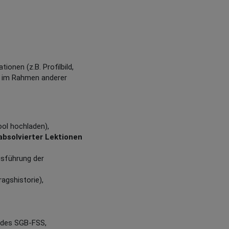
onen (z.B. Profilbild,
er im Rahmen anderer
ool hochladen),
 absolvierter Lektionen
usführung der
agshistorie),
g des SGB-FSS,