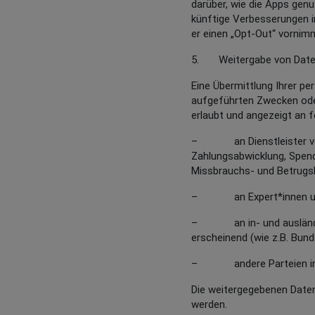
darüber, wie die Apps gen
künftige Verbesserungen i
er einen „Opt-Out“ vornim
5. Weitergabe von Daten
Eine Übermittlung Ihrer pe
aufgeführten Zwecken ode
erlaubt und angezeigt an
– an Dienstleister von un
Zahlungsabwicklung, Spend
Missbrauchs- und Betrug
– an Expert*innen und an
– an in- und ausländisch
erscheinend (wie z.B. Bun
– andere Parteien in mö
Die weitergegebenen Daten
werden.