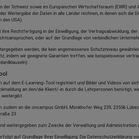
h in der Schweiz sowie im Europäischen Wirtschaftsraum (EWR) und 
er Weitergabe der Daten in alle Länder rechnen, in denen sich die D
in den USA).
 ihre Rechtfertigung in der Einwilligung, der Vertragsabwicklung, de
htsansprüchen, oder auf der Grundlage von verbindlichen Unterne
ergegeben werden, die kein angemessenes Schutzniveau gewährleist
 indem wir geeignete Garantien treffen, wie beispielsweise vertragl
dardklauseln).
ool
ch auf dem E-Learning-Tool registriert und Bilder und Videos von sic
meldung an den/die Klient/-in durch die Lehrpersonen benötigt, w
weitergibt.
n zudem an die oncampus GmbH, Mönkhofer Weg 239, 23556 Lübeck
raße 23
nd weitergegeben zum Zwecke der Verwaltung und Administration d
rfolgt auf Grundlage Ihrer Einwilligung. Die Datenschutzerklärung 