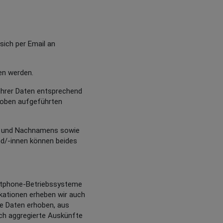
sich per Email an
en werden.
 ihrer Daten entsprechend
u oben aufgeführten
or- und Nachnamens sowie
nd/-innen können beides
artphone-Betriebssysteme
kationen erheben wir auch
ne Daten erhoben, aus
lich aggregierte Auskünfte